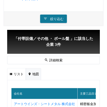
絞り込む
「付帯設備／その他 ・ ボール盤 」に該当した
企業 3件
詳細検索
リスト
地図
会社名
主要三品目1
アートウインズ・シートメタル 株式会社
精密板金加工品