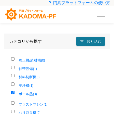
門真プラットフォームの使い方
カテゴリから探す
絞り込む
矯正機/給材機(0)
付帯設備(1)
材料切断機(3)
洗浄機(1)
ボール盤(3)
ブラストマシン(1)
バリ取り機(2)