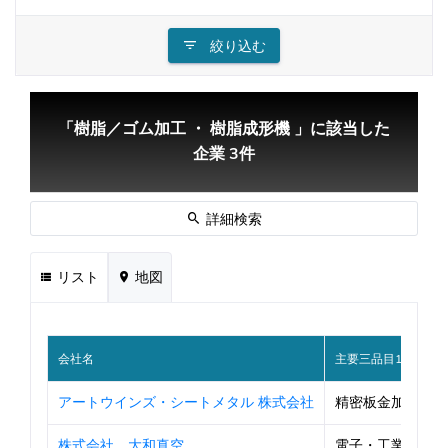
絞り込む
「樹脂／ゴム加工 ・ 樹脂成形機 」に該当した
企業 3件
詳細検索
リスト
地図
会社名
主要三品目1
アートウインズ・シートメタル 株式会社
精密板金加工品
株式会社 大和真空
電子・工業部品用