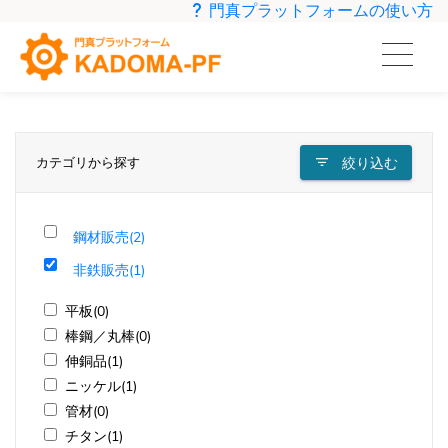
門真プラットフォームの使い方
カテゴリから探す
絞り込む
鋼材販売(2)
非鉄販売(1)
平板(0)
棒鋼／丸棒(0)
伸銅品(1)
ニッケル(1)
管材(0)
チタン(1)