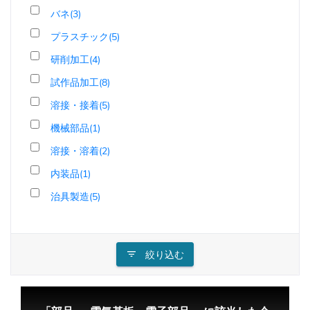
バネ(3)
プラスチック(5)
研削加工(4)
試作品加工(8)
溶接・接着(5)
機械部品(1)
溶接・溶着(2)
内装品(1)
治具製造(5)
絞り込む