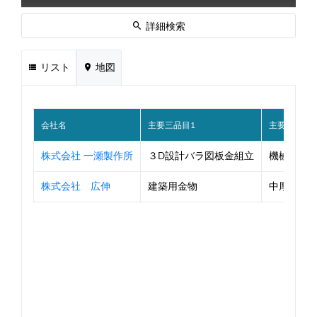
詳細検索
リスト
地図
会社名
主要三品目1
主要三品目2
株式会社 一瀬製作所
３D設計バラ図板金組立
機械筐体
株式会社 広伸
建築用金物
中厚板溶