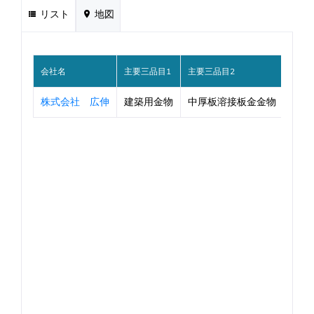
リスト
地図
会社名
主要三品目1
主要三品目2
主要
株式会社 広伸
建築用金物
中厚板溶接板金金物
店舗