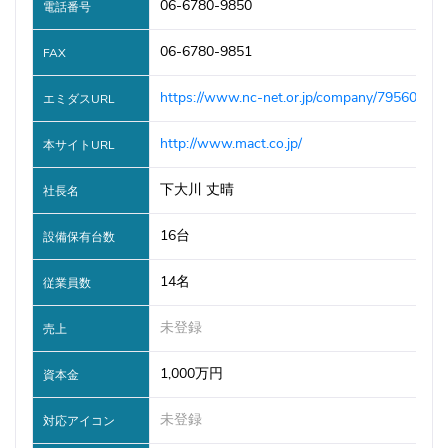
06-6780-9850
電話番号
06-6780-9851
FAX
https://www.nc-net.or.jp/company/79560/
エミダスURL
http://www.mact.co.jp/
本サイトURL
下大川 丈晴
社長名
16台
設備保有台数
14名
従業員数
未登録
売上
1,000万円
資本金
未登録
対応アイコン