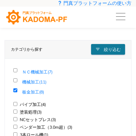
門真プラットフォームの使い方
カテゴリから探す
絞り込む
ＮＣ機械加工(7)
機械加工(11)
板金加工(8)
パイプ加工(4)
塗装処理(3)
NCセットプレス(3)
ベンダー加工（3.0m超）(3)
3本ロール機(1)